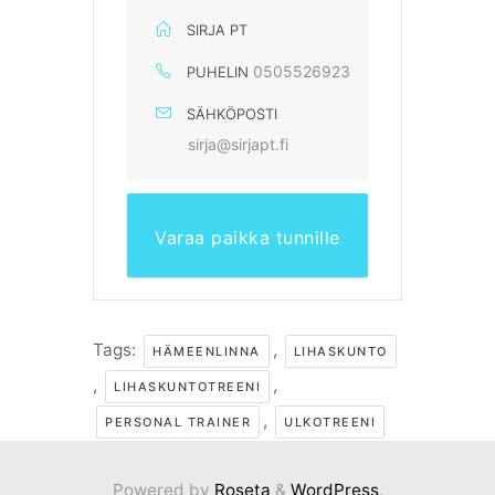
SIRJA PT
0505526923
PUHELIN
SÄHKÖPOSTI
sirja@sirjapt.fi
Varaa paikka tunnille
Tags:
,
HÄMEENLINNA
LIHASKUNTO
,
,
LIHASKUNTOTREENI
,
PERSONAL TRAINER
ULKOTREENI
Powered by
Roseta
&
WordPress
.