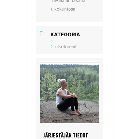
Tavastian takana
ulkokuntosali
KATEGORIA
ulkotreenit
JÄRJESTÄJÄN TIEDOT